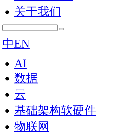
关于我们
中
EN
AI
数据
云
基础架构软硬件
物联网