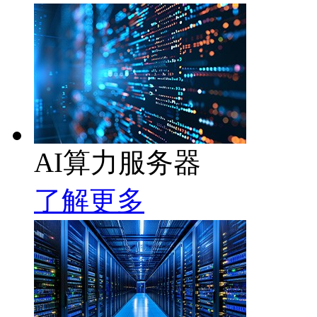
AI算力服务器
了解更多