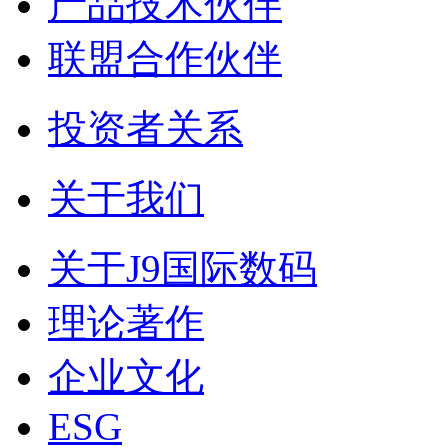
产品技术伙伴
联盟合作伙伴
投资者关系
关于我们
关于J9国际数码
理论著作
企业文化
ESG