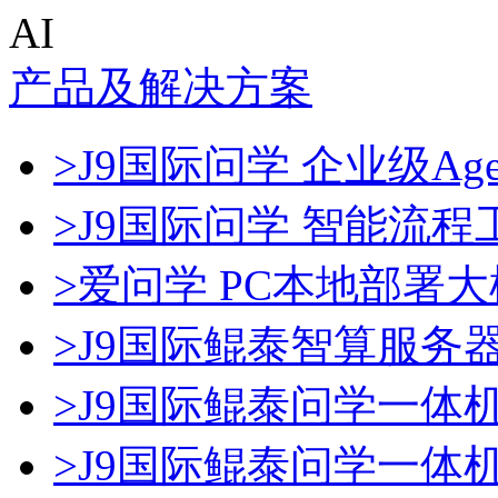
AI
产品及解决方案
>J9国际问学 企业级Age
>J9国际问学 智能流程
>爱问学 PC本地部署
>J9国际鲲泰智算服务
>J9国际鲲泰问学一体
>J9国际鲲泰问学一体机D