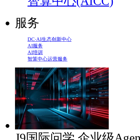
智算中心(AICC)
服务
DC·AI生态创新中心
AI服务
AI培训
智算中心运营服务
J9国际问学 企业级Age