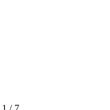
1
/
7