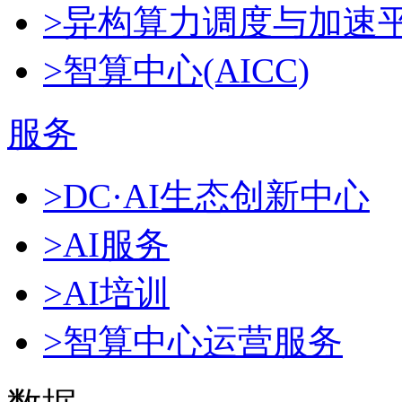
>异构算力调度与加速
>智算中心(AICC)
服务
>DC·AI生态创新中心
>AI服务
>AI培训
>智算中心运营服务