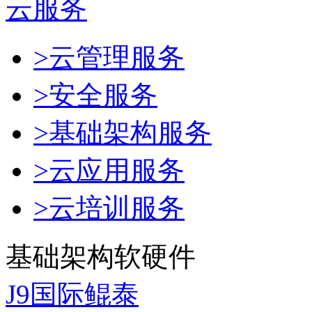
云服务
>云管理服务
>安全服务
>基础架构服务
>云应用服务
>云培训服务
基础架构软硬件
J9国际鲲泰