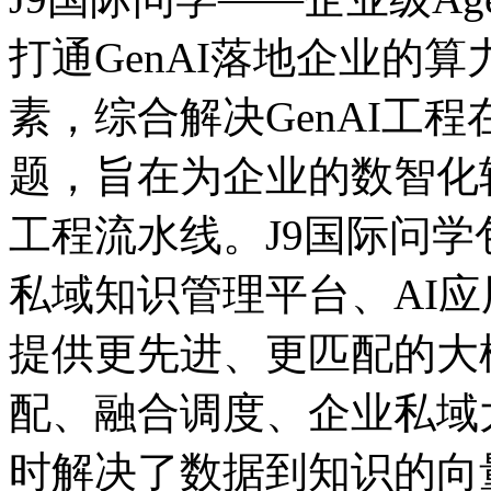
打通GenAI落地企业的算力
素，综合解决GenAI工程在
题，旨在为企业的数智
工程流水线。J9国际问学包
私域知识管理平台、AI
提供更先进、更匹配的大
配、融合调度、企业
时解决了数据到知识的向