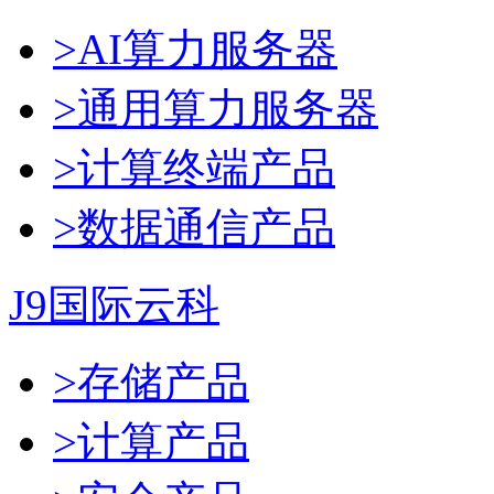
>AI算力服务器
>通用算力服务器
>计算终端产品
>数据通信产品
J9国际云科
>存储产品
>计算产品