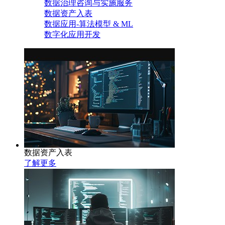
数据治理咨询与实施服务
数据资产入表
数据应用-算法模型 & ML
数字化应用开发
数据资产入表
了解更多