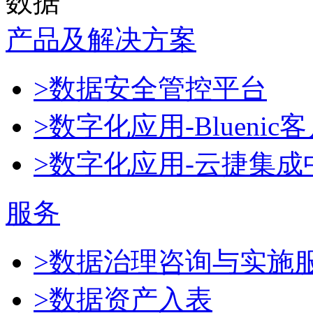
数据
产品及解决方案
>数据安全管控平台
>数字化应用-Blueni
>数字化应用-云捷集成
服务
>数据治理咨询与实施
>数据资产入表