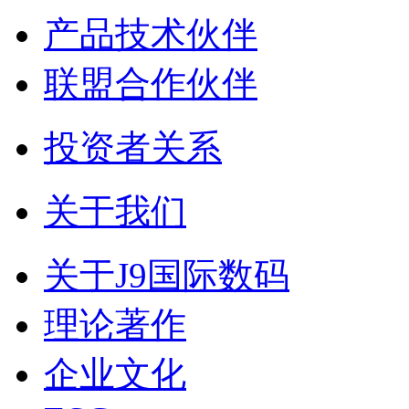
产品技术伙伴
联盟合作伙伴
投资者关系
关于我们
关于J9国际数码
理论著作
企业文化