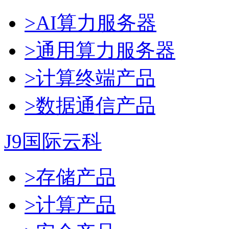
>AI算力服务器
>通用算力服务器
>计算终端产品
>数据通信产品
J9国际云科
>存储产品
>计算产品