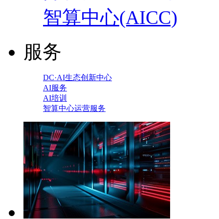
智算中心(AICC)
服务
DC·AI生态创新中心
AI服务
AI培训
智算中心运营服务