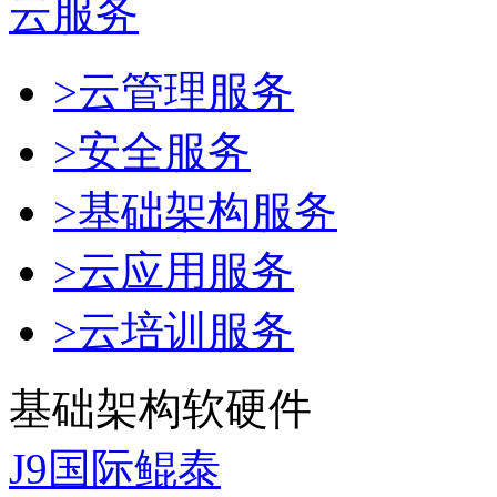
云服务
>云管理服务
>安全服务
>基础架构服务
>云应用服务
>云培训服务
基础架构软硬件
J9国际鲲泰