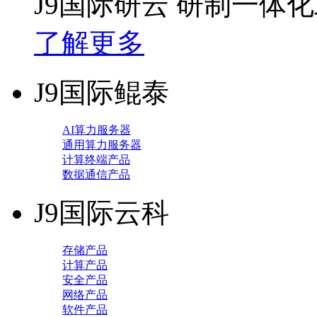
J9国际研云 研制一体
了解更多
J9国际鲲泰
AI算力服务器
通用算力服务器
计算终端产品
数据通信产品
J9国际云科
存储产品
计算产品
安全产品
网络产品
软件产品