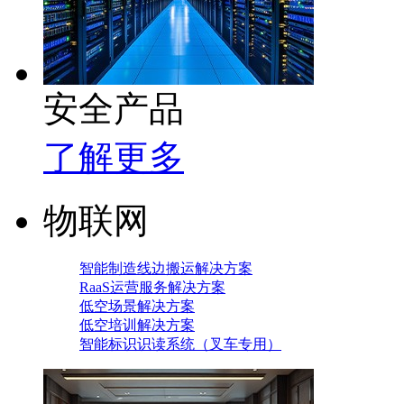
安全产品
了解更多
物联网
智能制造线边搬运解决方案
RaaS运营服务解决方案
低空场景解决方案
低空培训解决方案
智能标识识读系统（叉车专用）