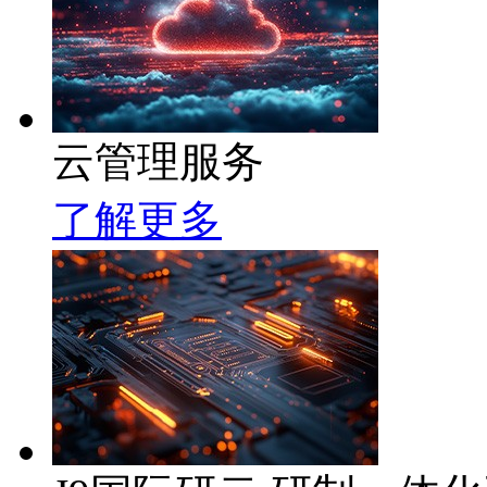
云管理服务
了解更多